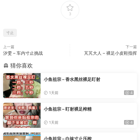
3
寸止
上一篇
下一篇
汐雯 – 车内寸止挑战
芃芃大人 – 裸足小皮鞋指挥
猜你喜欢
小鱼祖宗 – 香水黑丝裸足盯射
1天前
4
小鱼祖宗 – 盯射裸足榨精
1天前
4
小鱼祖宗 – 白袜寸止压榨