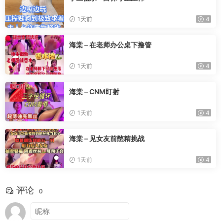
1天前
4
海棠 – 在老师办公桌下撸管
1天前
4
海棠 – CNM盯射
1天前
4
海棠 – 见女友前憋精挑战
1天前
4
评论
0