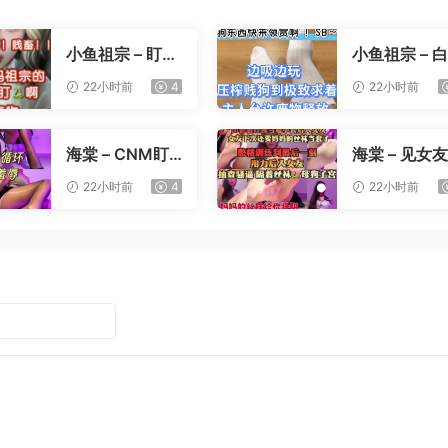
小鱼祖宗 – 盯射
小鱼祖宗 – 
裸足榨精
寸止压榨
22小时前
4
22小时前
海棠 – CNM盯
海棠 – 见女
射
憋精挑战
22小时前
4
22小时前