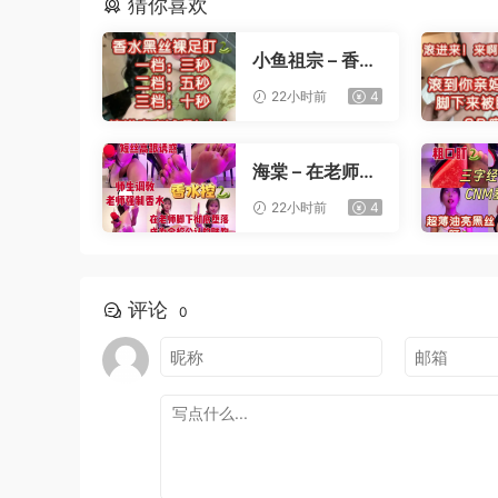
猜你喜欢
小鱼祖宗 – 香水
黑丝裸足盯射
22小时前
4
海棠 – 在老师办
公桌下撸管
22小时前
4
评论
0