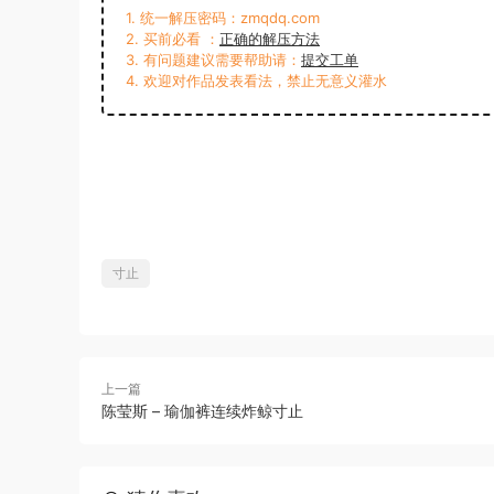
1. 统一解压密码：zmqdq.com
2. 买前必看 ：
正确的解压方法
3. 有问题建议需要帮助请：
提交工单
4. 欢迎对作品发表看法，禁止无意义灌水
寸止
上一篇
陈莹斯 – 瑜伽裤连续炸鲸寸止