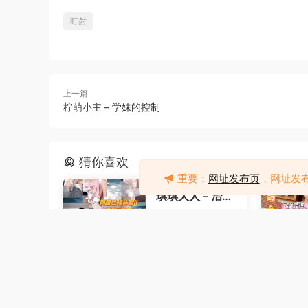
盯射
上一篇
柠萌小主 – 学妹的控制
猜你喜欢
重要：
网址发布页
，网址发
琪琪大人 – 治疗
早泄训练
2天前
4
琪琪大人 – 跪着
看我玩你老婆
2天前
4