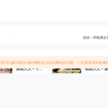
清清 – 呼吸裸
布页可以解决部分地区网络无法访问网站的问题，一定要保存到收藏
琪琪大人 – 寸止
琪琪大人 – 
责罚流精挑战
兔女郎
2天前
4
2天前
琪琪大人 – 近距
琪琪大人 – 
离油脸盯
寸止倒计时
2天前
4
2天前