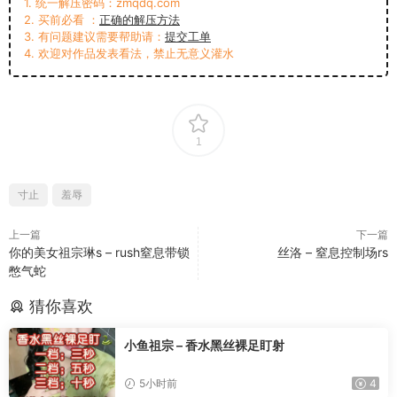
1. 统一解压密码：zmqdq.com
2. 买前必看 ：
正确的解压方法
3. 有问题建议需要帮助请：
提交工单
4. 欢迎对作品发表看法，禁止无意义灌水
1
寸止
羞辱
上一篇
下一篇
你的美女祖宗琳s – rush窒息带锁
丝洛 – 窒息控制场rs
憋气蛇
猜你喜欢
小鱼祖宗 – 香水黑丝裸足盯射
5小时前
4