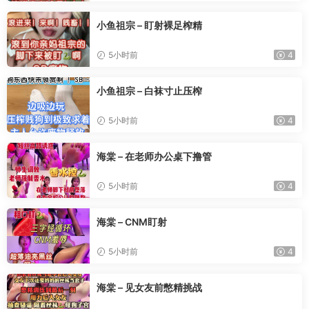
小鱼祖宗 – 盯射裸足榨精
5小时前
4
小鱼祖宗 – 白袜寸止压榨
5小时前
4
海棠 – 在老师办公桌下撸管
5小时前
4
海棠 – CNM盯射
5小时前
4
海棠 – 见女友前憋精挑战