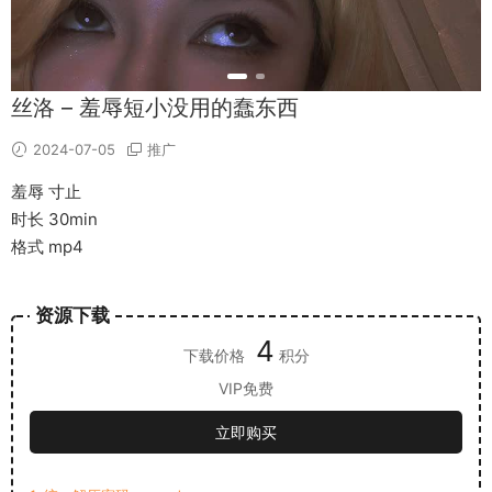
丝洛 – 羞辱短小没用的蠢东西
2024-07-05
推广
羞辱 寸止
时长 30min
格式 mp4
资源下载
4
下载价格
积分
VIP免费
立即购买