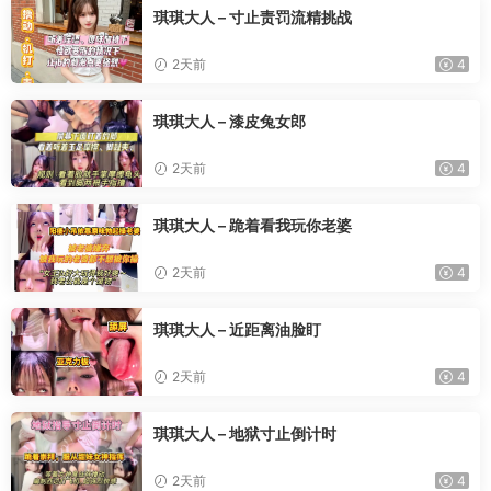
琪琪大人 – 寸止责罚流精挑战
2天前
4
琪琪大人 – 漆皮兔女郎
2天前
4
琪琪大人 – 跪着看我玩你老婆
2天前
4
琪琪大人 – 近距离油脸盯
2天前
4
琪琪大人 – 地狱寸止倒计时
2天前
4