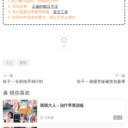
1. 统一解压密码：zmqdq.com
2. 买前必看 ：
正确的解压方法
3. 有问题建议需要帮助请：
提交工单
4. 欢迎对作品发表看法，禁止无意义灌水
10
寸止
臀榨
上一篇
下一篇
绘子 – 全程拍手倒计时
绘子 – 偷窥学妹被抓包羞辱
猜你喜欢
琪琪大人 – 治疗早泄训练
2天前
4