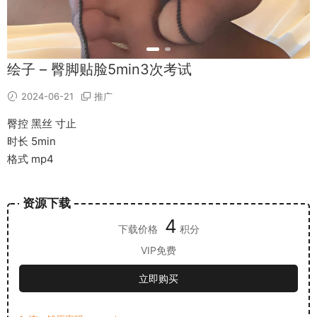
绘子 – 臀脚贴脸5min3次考试
2024-06-21
推广
臀控 黑丝 寸止
时长 5min
格式 mp4
资源下载
4
下载价格
积分
VIP免费
立即购买