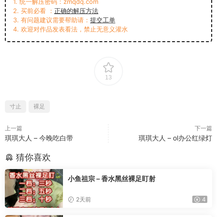
1. 统一解压密码：zmqdq.com
2. 买前必看 ：
正确的解压方法
3. 有问题建议需要帮助请：
提交工单
4. 欢迎对作品发表看法，禁止无意义灌水
13
寸止
裸足
上一篇
下一篇
琪琪大人 – 今晚吃白带
琪琪大人 – ol办公红绿灯
猜你喜欢
小鱼祖宗 – 香水黑丝裸足盯射
2天前
4