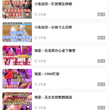
小鱼祖宗 – 盯射裸足榨精
2天前
4
小鱼祖宗 – 白袜寸止压榨
2天前
4
海棠 – 在老师办公桌下撸管
2天前
4
海棠 – CNM盯射
2天前
4
海棠 – 见女友前憋精挑战
2天前
4