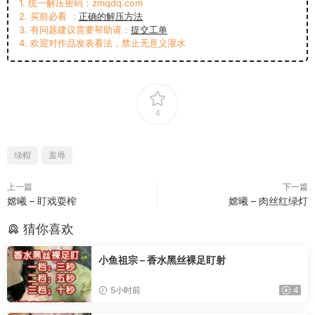
1. 统一解压密码：zmqdq.com
2. 买前必看 ：
正确的解压方法
3. 有问题建议需要帮助请：
提交工单
4. 欢迎对作品发表看法，禁止无意义灌水
4
绿帽
羞辱
上一篇
下一篇
嫦曦 – 盯戏耍榨
嫦曦 – 肉丝红绿灯
猜你喜欢
小鱼祖宗 – 香水黑丝裸足盯射
5小时前
4