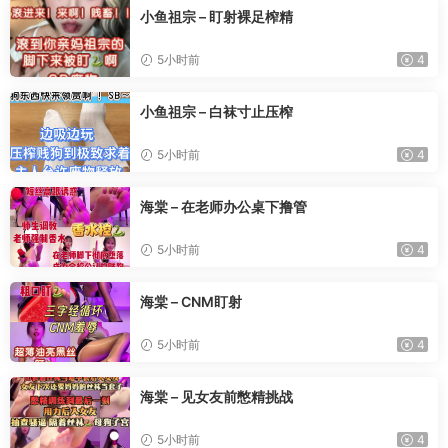
小鱼祖宗 – 盯射裸足榨精
5小时前
4
小鱼祖宗 – 白袜寸止压榨
5小时前
4
海棠 – 在老师办公桌下撸管
5小时前
4
海棠 – CNM盯射
5小时前
4
海棠 – 见女友前憋精挑战
5小时前
4