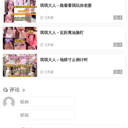
琪琪大人 – 跪着看我玩你老婆
2天前
4
琪琪大人 – 近距离油脸盯
2天前
4
琪琪大人 – 地狱寸止倒计时
2天前
4
评论
0