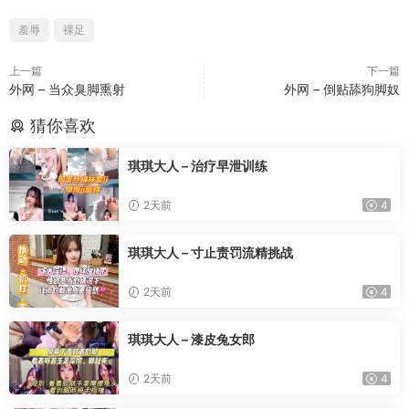
羞辱
裸足
上一篇
下一篇
外网 – 当众臭脚熏射
外网 – 倒贴舔狗脚奴
猜你喜欢
琪琪大人 – 治疗早泄训练
2天前
4
琪琪大人 – 寸止责罚流精挑战
2天前
4
琪琪大人 – 漆皮兔女郎
2天前
4