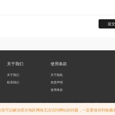
提交
关于我们
使用条款
关于我们
关于隐私
联系我们
免责声明
使用条款
访问我们的网站，您确认您已经年满十八（18）岁和/或超过您所居住辖区的成年年龄
站内大部分资源收集于网络，若侵犯了您的合法权益，请联系我们。
布页可以解决部分地区网络无法访问网站的问题，一定要保存到收藏