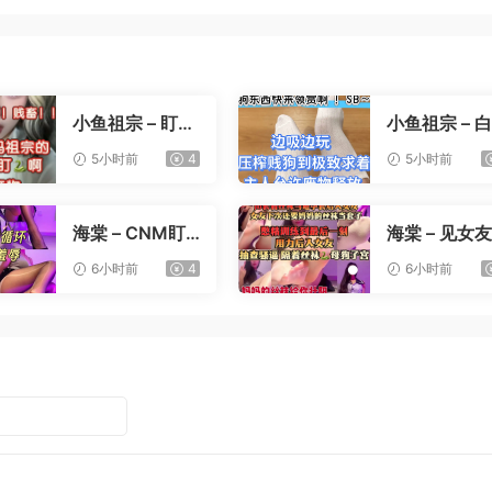
小鱼祖宗 – 盯射
小鱼祖宗 – 
裸足榨精
寸止压榨
5小时前
4
5小时前
海棠 – CNM盯
海棠 – 见女
射
憋精挑战
6小时前
4
6小时前