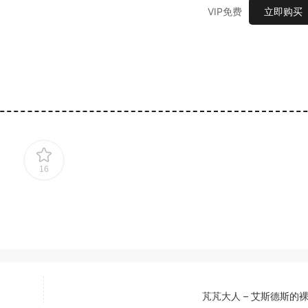
VIP免费
立即购买
16
芃芃大人 – 艾斯德斯的