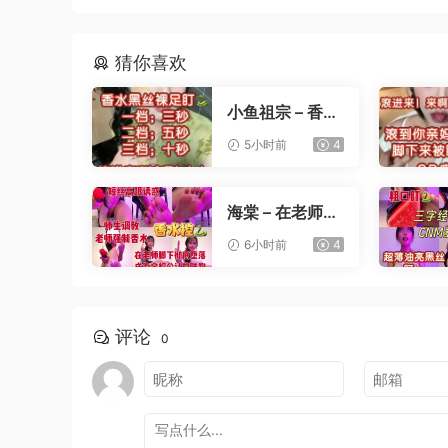
猜你喜欢
小鱼祖宗 – 香水
黑丝裸足盯射
5小时前
4
海棠 – 在老师办
公桌下撸管
6小时前
4
评论
0