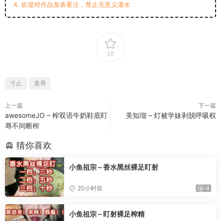
4. 欢迎对作品发表看法，禁止无意义灌水
18
寸止
羞辱
上一篇
下一篇
awesomeJO – 榨双语牛奶鞋底盯
美知瑠 – 灯被学妹剥脱呼吸权
辱不间断榨
猜你喜欢
小鱼祖宗 – 香水黑丝裸足盯射
20小时前
4
小鱼祖宗 – 盯射裸足榨精