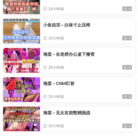
20小时前
4
小鱼祖宗 – 白袜寸止压榨
20小时前
4
海棠 – 在老师办公桌下撸管
20小时前
4
海棠 – CNM盯射
20小时前
4
海棠 – 见女友前憋精挑战
20小时前
4