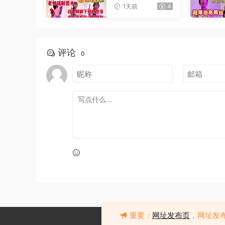
公桌下撸管
1天前
4
评论
0
重要：
网址发布页
，网址发