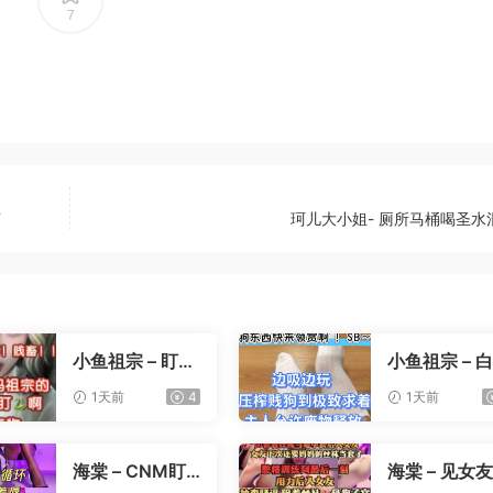
7
声
珂儿大小姐- 厕所马桶喝圣水
小鱼祖宗 – 盯射
小鱼祖宗 – 
裸足榨精
寸止压榨
1天前
4
1天前
海棠 – CNM盯
海棠 – 见女