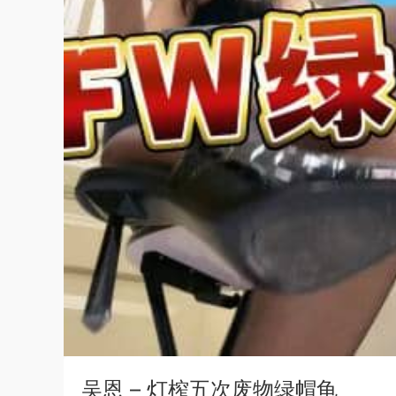
吴恩 – 灯榨五次废物绿帽龟