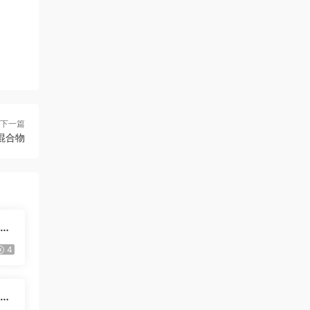
下一篇
混合物
白袜
4
友前