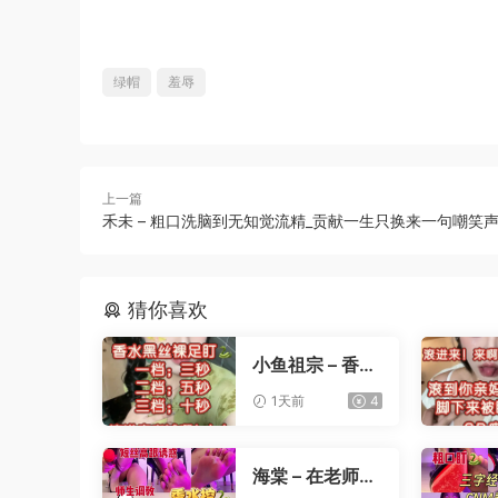
绿帽
羞辱
上一篇
禾未 – 粗口洗脑到无知觉流精_贡献一生只换来一句嘲笑
猜你喜欢
小鱼祖宗 – 香水
黑丝裸足盯射
1天前
4
海棠 – 在老师办