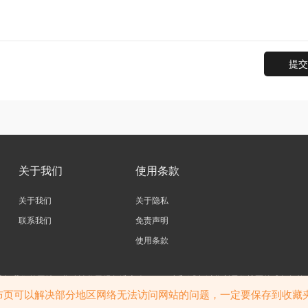
提交
关于我们
使用条款
关于我们
关于隐私
联系我们
免责声明
使用条款
访问我们的网站，您确认您已经年满十八（18）岁和/或超过您所居住辖区的成年年龄
站内大部分资源收集于网络，若侵犯了您的合法权益，请联系我们。
布页可以解决部分地区网络无法访问网站的问题，一定要保存到收藏