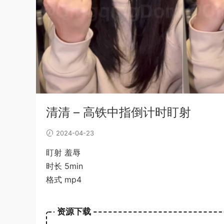
清清 – 高铁中指倒计时盯射
2024-04-23
盯射 羞辱
时长 5min
格式 mp4
资源下载