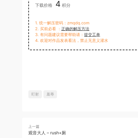
4
下载价格
积分
1. 统一解压密码：zmqdq.com
2. 买前必看 ：
正确的解压方法
3. 有问题建议需要帮助请：
提交工单
4. 欢迎对作品发表看法，禁止无意义灌水
盯射
羞辱
上一篇
观音大人 – rush+厕