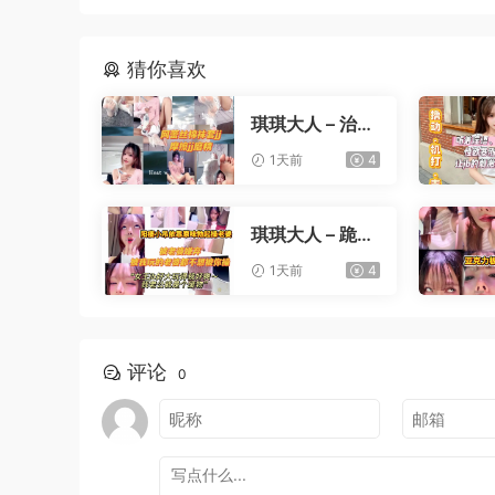
猜你喜欢
琪琪大人 – 治疗
早泄训练
1天前
4
琪琪大人 – 跪着
看我玩你老婆
1天前
4
评论
0