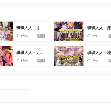
琪琪大人 – 寸止
琪琪大人 – 
责罚流精挑战
兔女郎
1天前
4
1天前
琪琪大人 – 近距
琪琪大人 – 
离油脸盯
寸止倒计时
1天前
4
1天前