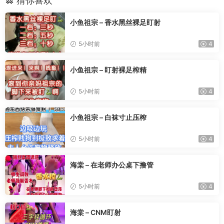
猜你喜欢
小鱼祖宗 – 香水黑丝裸足盯射
5小时前
4
小鱼祖宗 – 盯射裸足榨精
5小时前
4
小鱼祖宗 – 白袜寸止压榨
5小时前
4
海棠 – 在老师办公桌下撸管
5小时前
4
海棠 – CNM盯射