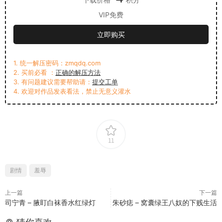
VIP免费
立即购买
1. 统一解压密码：zmqdq.com
2. 买前必看 ：
正确的解压方法
3. 有问题建议需要帮助请：
提交工单
4. 欢迎对作品发表看法，禁止无意义灌水
11
剧情
羞辱
上一篇
下一篇
司宁青 – 腋盯白袜香水红绿灯
朱砂痣 – 窝囊绿王八奴的下贱生活