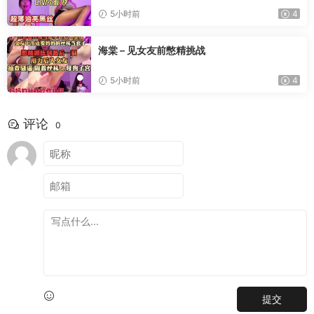
5小时前
4
海棠 – 见女友前憋精挑战
5小时前
4
评论
0
提交