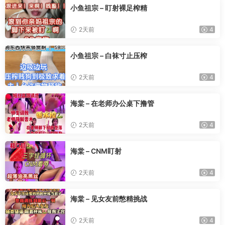
小鱼祖宗 – 盯射裸足榨精
2天前
4
小鱼祖宗 – 白袜寸止压榨
2天前
4
海棠 – 在老师办公桌下撸管
2天前
4
海棠 – CNM盯射
2天前
4
海棠 – 见女友前憋精挑战
2天前
4