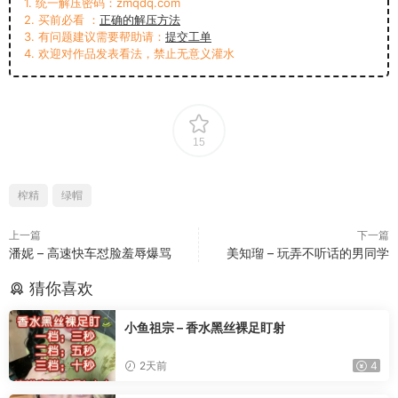
1. 统一解压密码：zmqdq.com
2. 买前必看 ：
正确的解压方法
3. 有问题建议需要帮助请：
提交工单
4. 欢迎对作品发表看法，禁止无意义灌水
15
榨精
绿帽
上一篇
下一篇
潘妮 – 高速快车怼脸羞辱爆骂
美知瑠 – 玩弄不听话的男同学
猜你喜欢
小鱼祖宗 – 香水黑丝裸足盯射
2天前
4