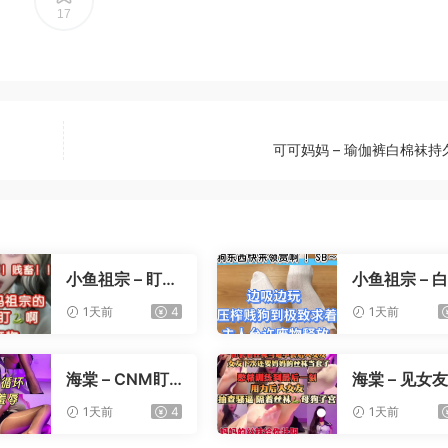
17
可可妈妈 – 瑜伽裤白棉袜持
小鱼祖宗 – 盯射
小鱼祖宗 – 
裸足榨精
寸止压榨
1天前
4
1天前
海棠 – CNM盯
海棠 – 见女
射
憋精挑战
1天前
4
1天前