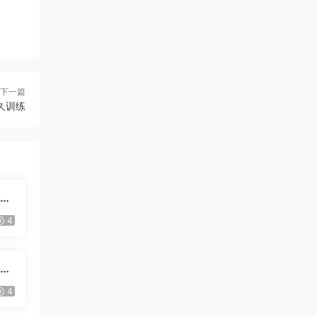
下一篇
久训练
白袜
4
友前
4