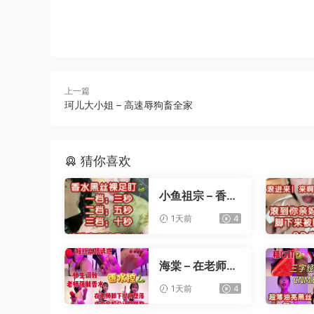
上一篇
珂儿大小姐 – 高速辱狗畜全家
猜你喜欢
小鱼祖宗 – 香水
黑丝裸足盯射
1天前
4
海棠 – 在老师办
公桌下撸管
1天前
4