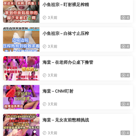
小鱼祖宗 – 盯射裸足榨精
3天前
4
小鱼祖宗 – 白袜寸止压榨
3天前
4
海棠 – 在老师办公桌下撸管
3天前
4
海棠 – CNM盯射
3天前
4
海棠 – 见女友前憋精挑战
3天前
4