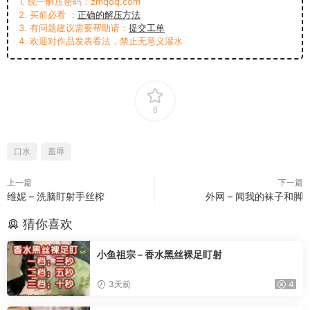
1. 统一解压密码：zmqdq.com
2. 买前必看 ：
正确的解压方法
3. 有问题建议需要帮助请：
提交工单
4. 欢迎对作品发表看法，禁止无意义灌水
8
口水
羞辱
上一篇
下一篇
维妮 – 洗脑盯射手丝榨
外网 – 闻我的袜子和脚
猜你喜欢
小鱼祖宗 – 香水黑丝裸足盯射
3天前
4