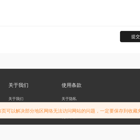
提交
关于我们
使用条款
关于我们
关于隐私
联系我们
免责声明
布页可以解决部分地区网络无法访问网站的问题，一定要保存到收藏
使用条款
访问我们的网站，您确认您已经年满十八（18）岁和/或超过您所居住辖区的成年年龄
站内大部分资源收集于网络，若侵犯了您的合法权益，请联系我们。