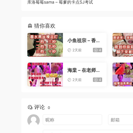
库洛莓莓sama – 莓爹的卡点SJ考试
猜你喜欢
小鱼祖宗 – 香水
黑丝裸足盯射
2天前
4
海棠 – 在老师办
公桌下撸管
2天前
4
评论
0