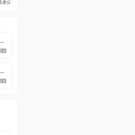
毛老公
白袜
4
友前
4