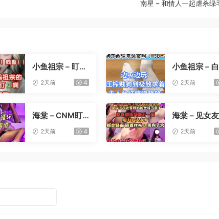
南星 – 和情人一起虐杀绿
小鱼祖宗 – 盯射
小鱼祖宗 – 
裸足榨精
寸止压榨
2天前
4
2天前
海棠 – CNM盯
海棠 – 见女
射
憋精挑战
2天前
4
2天前