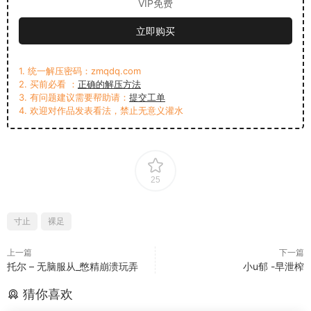
VIP免费
立即购买
1. 统一解压密码：zmqdq.com
2. 买前必看 ：
正确的解压方法
3. 有问题建议需要帮助请：
提交工单
4. 欢迎对作品发表看法，禁止无意义灌水
25
寸止
裸足
上一篇
下一篇
托尔 – 无脑服从_憋精崩溃玩弄
小u郁 -早泄榨
猜你喜欢