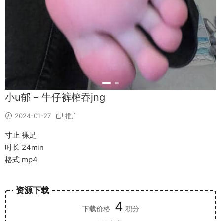
小u郁 – 牛仔裤榨吞jng
2024-01-27
推广
寸止 裸足
时长 24min
格式 mp4
资源下载
4
下载价格
积分