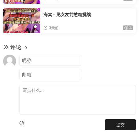
海棠 – 见女友前憋精挑战
3天前
4
评论
0
提交