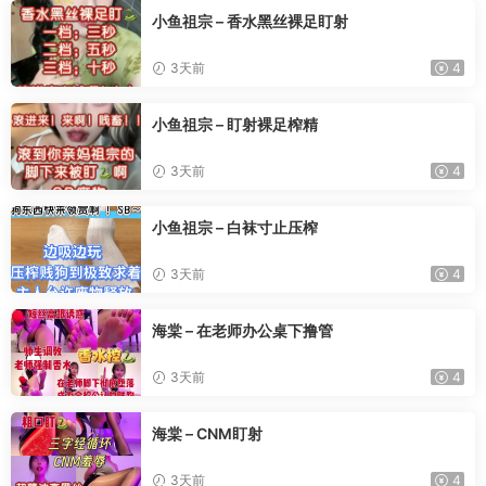
小鱼祖宗 – 香水黑丝裸足盯射
3天前
4
小鱼祖宗 – 盯射裸足榨精
3天前
4
小鱼祖宗 – 白袜寸止压榨
3天前
4
海棠 – 在老师办公桌下撸管
3天前
4
海棠 – CNM盯射
3天前
4