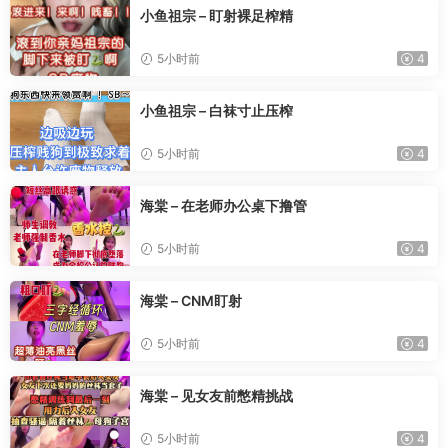
小鱼祖宗 – 盯射裸足榨精
5小时前
4
小鱼祖宗 – 白袜寸止压榨
5小时前
4
海棠 – 在老师办公桌下撸管
5小时前
4
海棠 – CNM盯射
5小时前
4
海棠 – 见女友前憋精挑战
5小时前
4