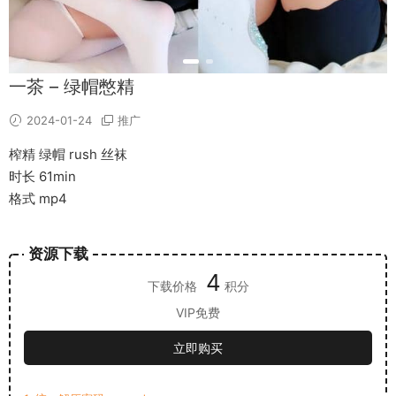
一茶 – 绿帽憋精
2024-01-24
推广
榨精 绿帽 rush 丝袜
时长 61min
格式 mp4
资源下载
4
下载价格
积分
VIP免费
立即购买