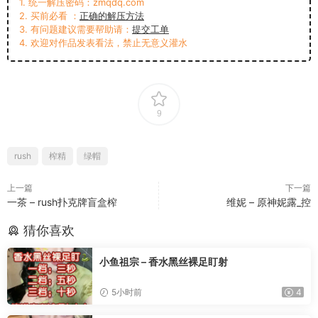
1. 统一解压密码：zmqdq.com
2. 买前必看 ：
正确的解压方法
3. 有问题建议需要帮助请：
提交工单
4. 欢迎对作品发表看法，禁止无意义灌水
9
rush
榨精
绿帽
上一篇
下一篇
一茶 – rush扑克牌盲盒榨
维妮 – 原神妮露_控
猜你喜欢
小鱼祖宗 – 香水黑丝裸足盯射
5小时前
4