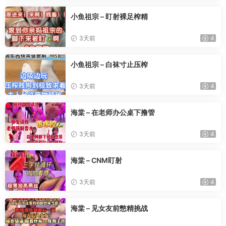
小鱼祖宗 – 盯射裸足榨精
3天前
4
小鱼祖宗 – 白袜寸止压榨
3天前
4
海棠 – 在老师办公桌下撸管
3天前
4
海棠 – CNM盯射
3天前
4
海棠 – 见女友前憋精挑战