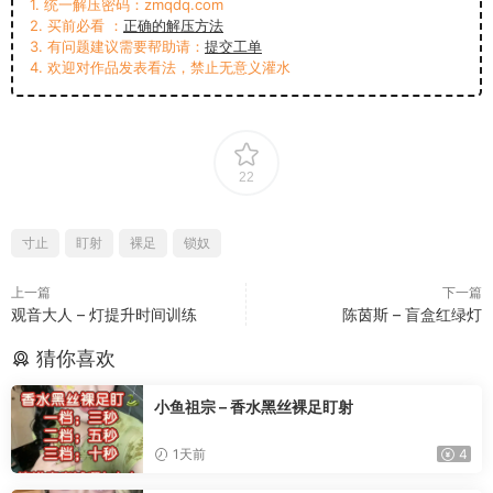
1. 统一解压密码：zmqdq.com
2. 买前必看 ：
正确的解压方法
3. 有问题建议需要帮助请：
提交工单
4. 欢迎对作品发表看法，禁止无意义灌水
22
寸止
盯射
裸足
锁奴
上一篇
下一篇
观音大人 – 灯提升时间训练
陈茵斯 – 盲盒红绿灯
猜你喜欢
小鱼祖宗 – 香水黑丝裸足盯射
1天前
4