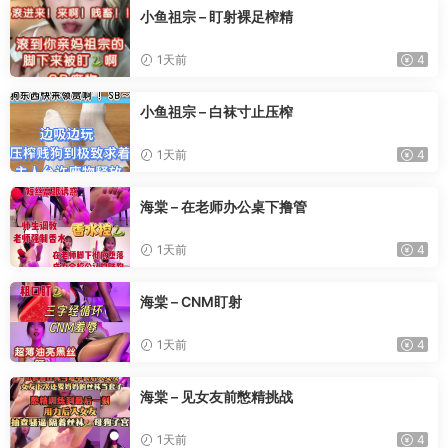
小鱼祖宗 – 盯射裸足榨精
1天前
4
小鱼祖宗 – 白袜寸止压榨
1天前
4
海棠 – 在老师办公桌下撸管
1天前
4
海棠 – CNM盯射
1天前
4
海棠 – 见女友前憋精挑战
1天前
4