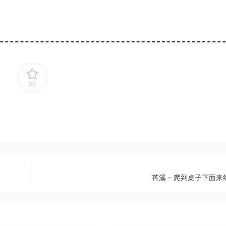
20
苒溪 – 爬到桌子下面来