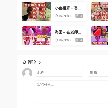
小鱼祖宗 – 香水
黑丝裸足盯射
10小时前
4
海棠 – 在老师办
公桌下撸管
10小时前
4
评论
0