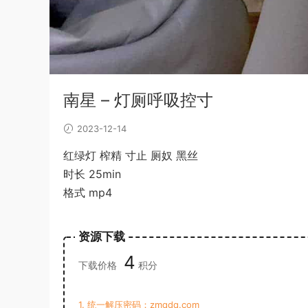
南星 – 灯厕呼吸控寸
2023-12-14
红绿灯 榨精 寸止 厕奴 黑丝
时长 25min
格式 mp4
资源下载
4
下载价格
积分
1. 统一解压密码：zmqdq.com