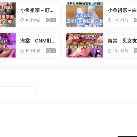
小鱼祖宗 – 盯射
小鱼祖宗 – 
裸足榨精
寸止压榨
10小时前
4
10小时前
海棠 – CNM盯
海棠 – 见女
射
憋精挑战
10小时前
4
10小时前