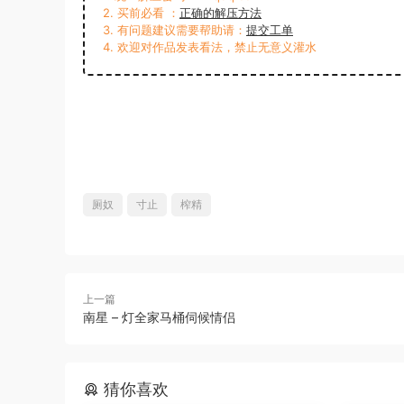
2. 买前必看 ：
正确的解压方法
3. 有问题建议需要帮助请：
提交工单
4. 欢迎对作品发表看法，禁止无意义灌水
厕奴
寸止
榨精
上一篇
南星 – 灯全家马桶伺候情侣
猜你喜欢