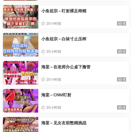
小鱼祖宗 – 盯射裸足榨精
20小时前
4
小鱼祖宗 – 白袜寸止压榨
20小时前
4
海棠 – 在老师办公桌下撸管
20小时前
4
海棠 – CNM盯射
20小时前
4
海棠 – 见女友前憋精挑战