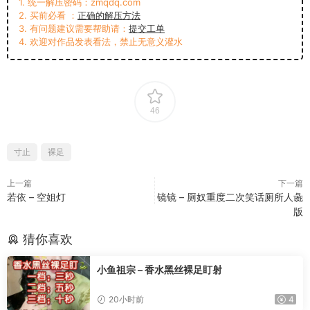
1. 统一解压密码：zmqdq.com
2. 买前必看 ：
正确的解压方法
3. 有问题建议需要帮助请：
提交工单
4. 欢迎对作品发表看法，禁止无意义灌水
46
寸止
裸足
上一篇
下一篇
若依 – 空姐灯
镜镜 – 厕奴重度二次笑话厕所人彘
版
猜你喜欢
小鱼祖宗 – 香水黑丝裸足盯射
20小时前
4