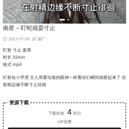
南星 – 盯蛇戏耍寸止
2023-11-26
推广
盯射 寸止 羞辱
时长 55min
格式 mp4
盯射短小早泄 主人用看垃圾的眼神一样看你们瞬间就硬起来了 在
射精边缘不断寸止徘徊
资源下载
4
下载价格
积分
VIP免费