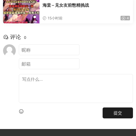
海棠 – 见女友前憋精挑战
15小时前
4
评论
0
提交