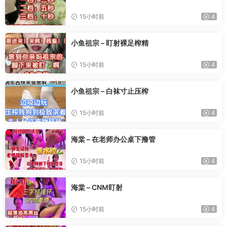
15小时前
4
小鱼祖宗 – 盯射裸足榨精
15小时前
4
小鱼祖宗 – 白袜寸止压榨
15小时前
4
海棠 – 在老师办公桌下撸管
15小时前
4
海棠 – CNM盯射
15小时前
4