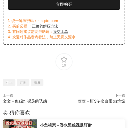
立即购买
1. 统一解压密码：zmqdq.com
2. 买前必看 ：
正确的解压方法
3. 有问题建议需要帮助请：
提交工单
4. 欢迎对作品发表看法，禁止无意义灌水
10
寸止
盯射
羞辱
上一篇
下一篇
文文 – 红绿灯裸足的诱惑
萱萱 – 盯S浓痰白眼bs垃圾
猜你喜欢
小鱼祖宗 – 香水黑丝裸足盯射