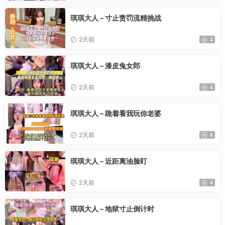
琪琪大人 – 寸止责罚流精挑战
2天前
4
琪琪大人 – 漆皮兔女郎
2天前
4
琪琪大人 – 跪着看我玩你老婆
2天前
4
琪琪大人 – 近距离油脸盯
2天前
4
琪琪大人 – 地狱寸止倒计时