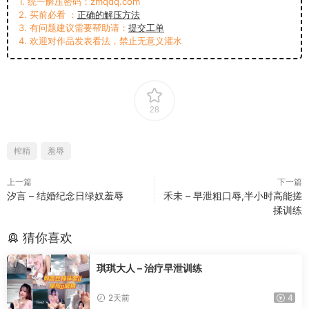
1. 统一解压密码：zmqdq.com
2. 买前必看 ：
正确的解压方法
3. 有问题建议需要帮助请：
提交工单
4. 欢迎对作品发表看法，禁止无意义灌水
28
榨精
羞辱
上一篇
下一篇
汐言 – 结婚纪念日绿奴羞辱
禾未 – 早泄粗口辱,半小时高能搓
揉训练
猜你喜欢
琪琪大人 – 治疗早泄训练
2天前
4