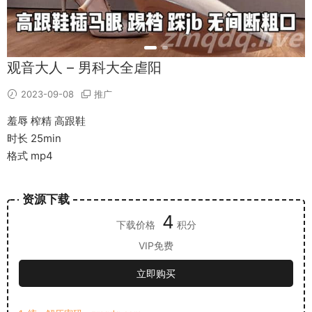
观音大人 – 男科大全虐阳
2023-09-08
推广
羞辱 榨精 高跟鞋
时长 25min
格式 mp4
资源下载
4
下载价格
积分
VIP免费
立即购买