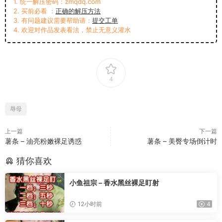
1. 统一解压密码：zmqdq.com
2. 买前必看 ：
正确的解压方法
3. 有问题建议需要帮助请：
提交工单
4. 欢迎对作品发表看法，禁止无意义灌水
4
辱母
上一篇
下一篇
薯条 – 油亮粉嫩裸足诱惑
薯条 – 美臀专场倒计时
猜你喜欢
小鱼祖宗 – 香水黑丝裸足盯射
12小时前
4