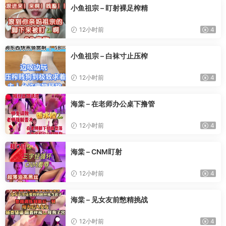
小鱼祖宗 – 盯射裸足榨精
12小时前
4
小鱼祖宗 – 白袜寸止压榨
12小时前
4
海棠 – 在老师办公桌下撸管
12小时前
4
海棠 – CNM盯射
12小时前
4
海棠 – 见女友前憋精挑战
12小时前
4