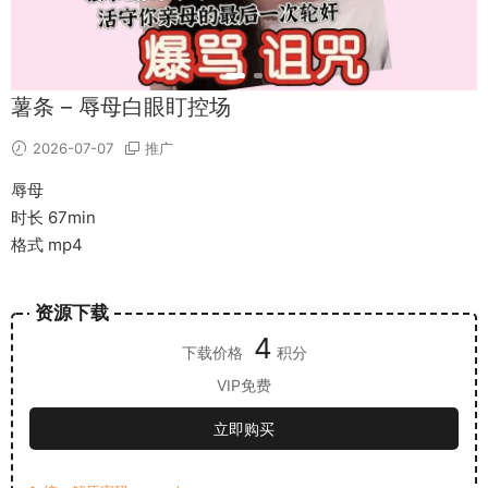
薯条 – 辱母白眼盯控场
2026-07-07
推广
辱母
时长 67min
格式 mp4
资源下载
4
下载价格
积分
VIP免费
立即购买