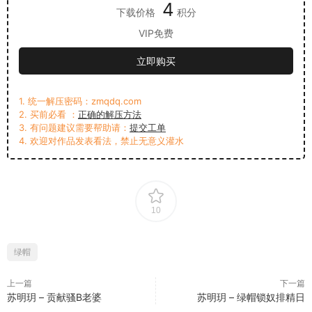
4
下载价格
积分
VIP免费
立即购买
1. 统一解压密码：zmqdq.com
2. 买前必看 ：
正确的解压方法
3. 有问题建议需要帮助请：
提交工单
4. 欢迎对作品发表看法，禁止无意义灌水
10
绿帽
上一篇
下一篇
苏明玥 – 贡献骚B老婆
苏明玥 – 绿帽锁奴排精日