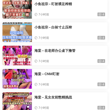
小鱼祖宗 – 盯射裸足榨精
7小时前
4
小鱼祖宗 – 白袜寸止压榨
7小时前
4
海棠 – 在老师办公桌下撸管
7小时前
4
海棠 – CNM盯射
7小时前
4
海棠 – 见女友前憋精挑战
7小时前
4