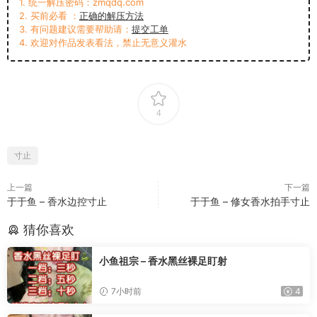
1. 统一解压密码：zmqdq.com
2. 买前必看 ：
正确的解压方法
3. 有问题建议需要帮助请：
提交工单
4. 欢迎对作品发表看法，禁止无意义灌水
4
寸止
上一篇
下一篇
于于鱼 – 香水边控寸止
于于鱼 – 修女香水拍手寸止
猜你喜欢
小鱼祖宗 – 香水黑丝裸足盯射
7小时前
4