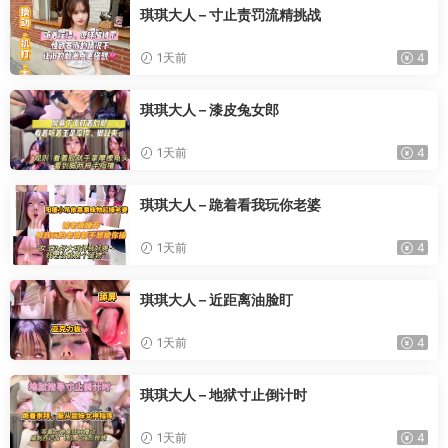
琪琪大人 – 寸止责罚流精挑战
1天前
4
琪琪大人 – 漆皮兔女郎
1天前
4
琪琪大人 – 跪着看我玩你老婆
1天前
4
琪琪大人 – 近距离油脸盯
1天前
4
琪琪大人 – 地狱寸止倒计时
1天前
4