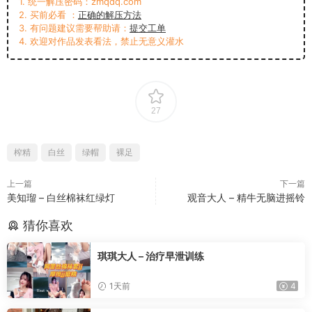
1. 统一解压密码：zmqdq.com
2. 买前必看 ：
正确的解压方法
3. 有问题建议需要帮助请：
提交工单
4. 欢迎对作品发表看法，禁止无意义灌水
27
榨精
白丝
绿帽
裸足
上一篇
下一篇
美知瑠 – 白丝棉袜红绿灯
观音大人 – 精牛无脑进摇铃
猜你喜欢
琪琪大人 – 治疗早泄训练
1天前
4