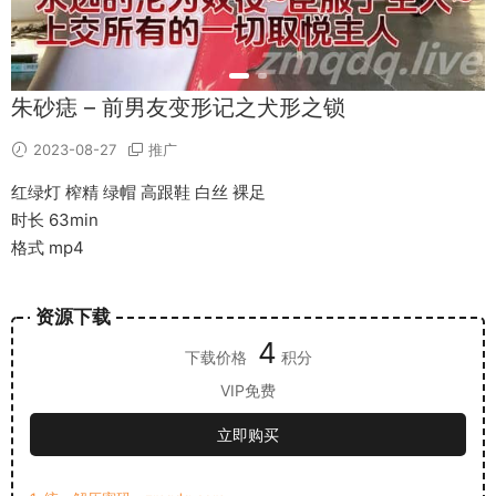
朱砂痣 – 前男友变形记之犬形之锁
2023-08-27
推广
红绿灯 榨精 绿帽 高跟鞋 白丝 裸足
时长 63min
格式 mp4
资源下载
4
下载价格
积分
VIP免费
立即购买