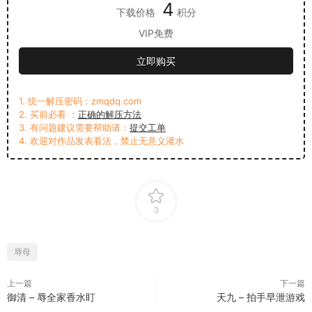
4
下载价格
积分
VIP免费
立即购买
1. 统一解压密码：zmqdq.com
2. 买前必看 ：
正确的解压方法
3. 有问题建议需要帮助请：
提交工单
4. 欢迎对作品发表看法，禁止无意义灌水
3
辱母
上一篇
下一篇
御清 – 辱全家香水盯
天九 – 拍手早泄游戏