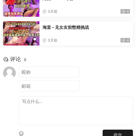
3天前
4
海棠 – 见女友前憋精挑战
3天前
4
评论
0
提交