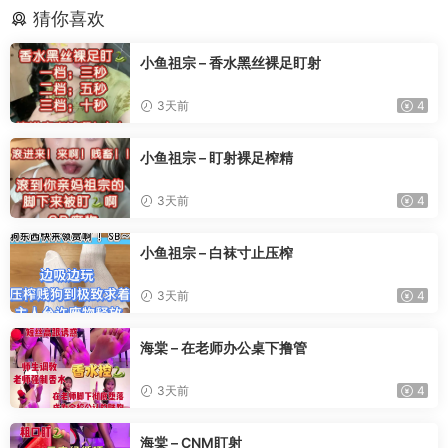
猜你喜欢
小鱼祖宗 – 香水黑丝裸足盯射
3天前
4
小鱼祖宗 – 盯射裸足榨精
3天前
4
小鱼祖宗 – 白袜寸止压榨
3天前
4
海棠 – 在老师办公桌下撸管
3天前
4
海棠 – CNM盯射