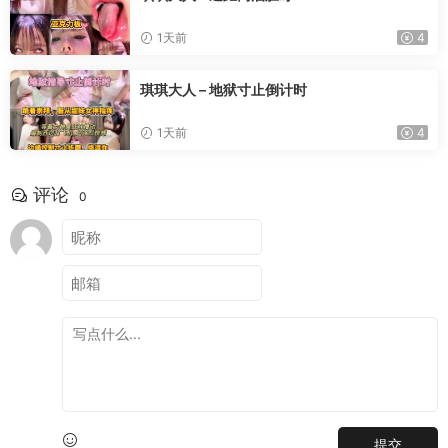
1天前
4
琪琪大人 – 地狱寸止倒计时
1天前
4
评论
0
提交