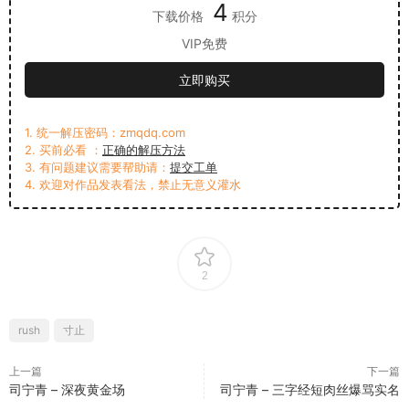
4
下载价格
积分
VIP免费
立即购买
1. 统一解压密码：zmqdq.com
2. 买前必看 ：
正确的解压方法
3. 有问题建议需要帮助请：
提交工单
4. 欢迎对作品发表看法，禁止无意义灌水
2
rush
寸止
上一篇
下一篇
司宁青 – 深夜黄金场
司宁青 – 三字经短肉丝爆骂实名