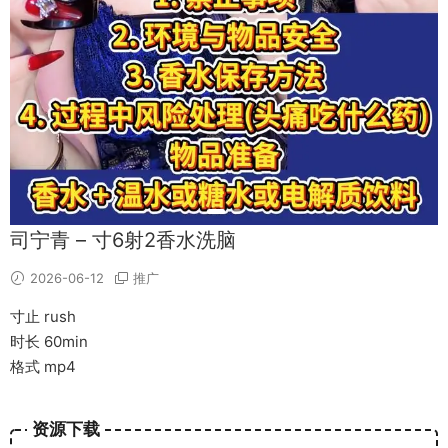
司宁青 – 寸6射2香水洗脑
2026-06-12
推广
寸止 rush
时长 60min
格式 mp4
资源下载