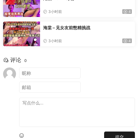
3小时前
4
海棠 – 见女友前憋精挑战
3小时前
4
评论
0
提交