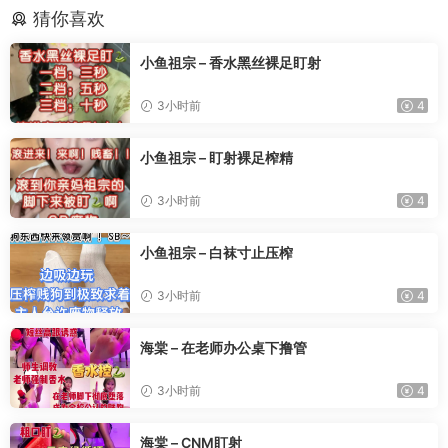
猜你喜欢
小鱼祖宗 – 香水黑丝裸足盯射
3小时前
4
小鱼祖宗 – 盯射裸足榨精
3小时前
4
小鱼祖宗 – 白袜寸止压榨
3小时前
4
海棠 – 在老师办公桌下撸管
3小时前
4
海棠 – CNM盯射