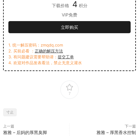
4
下载价格
积分
VIP免费
立即购买
1. 统一解压密码：zmqdq.com
2. 买前必看 ：
正确的解压方法
3. 有问题建议需要帮助请：
提交工单
4. 欢迎对作品发表看法，禁止无意义灌水
7
寸止
上一篇
下一篇
雅雅 – 后妈的厚黑臭脚
雅雅 – 厚黑香水控制