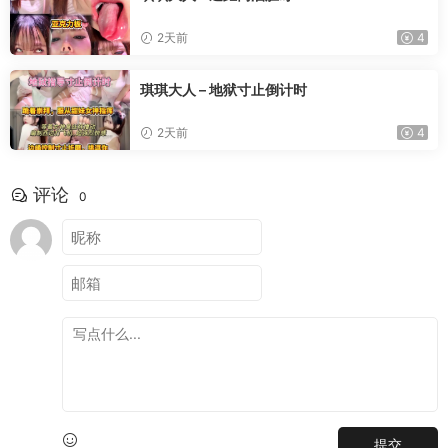
2天前
4
琪琪大人 – 地狱寸止倒计时
2天前
4
评论
0
提交