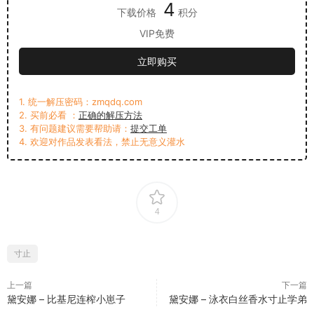
4
下载价格
积分
VIP免费
立即购买
1. 统一解压密码：zmqdq.com
2. 买前必看 ：
正确的解压方法
3. 有问题建议需要帮助请：
提交工单
4. 欢迎对作品发表看法，禁止无意义灌水
4
寸止
上一篇
下一篇
黛安娜 – 比基尼连榨小崽子
黛安娜 – 泳衣白丝香水寸止学弟