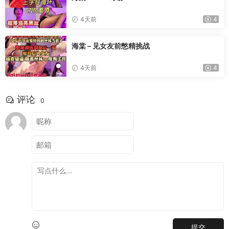
4天前
4
海棠 – 见女友前憋精挑战
4天前
4
评论
0
提交