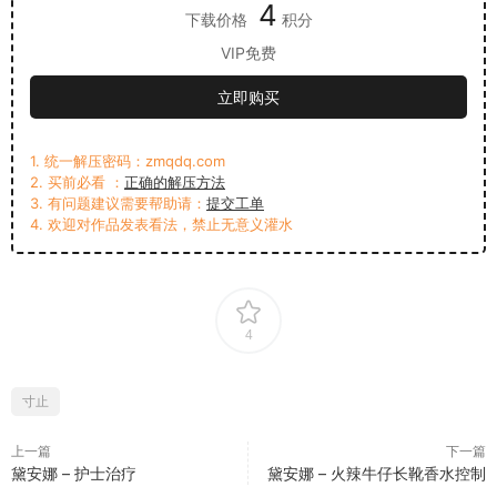
4
下载价格
积分
VIP免费
立即购买
1. 统一解压密码：zmqdq.com
2. 买前必看 ：
正确的解压方法
3. 有问题建议需要帮助请：
提交工单
4. 欢迎对作品发表看法，禁止无意义灌水
4
寸止
上一篇
下一篇
黛安娜 – 护士治疗
黛安娜 – 火辣牛仔长靴香水控制