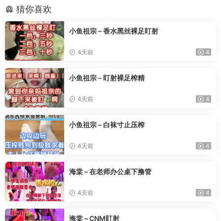
猜你喜欢
小鱼祖宗 – 香水黑丝裸足盯射
4天前
4
小鱼祖宗 – 盯射裸足榨精
4天前
4
小鱼祖宗 – 白袜寸止压榨
4天前
4
海棠 – 在老师办公桌下撸管
4天前
4
海棠 – CNM盯射