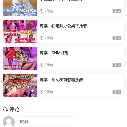
2天前
4
海棠 – 在老师办公桌下撸管
2天前
4
海棠 – CNM盯射
2天前
4
海棠 – 见女友前憋精挑战
2天前
4
评论
0