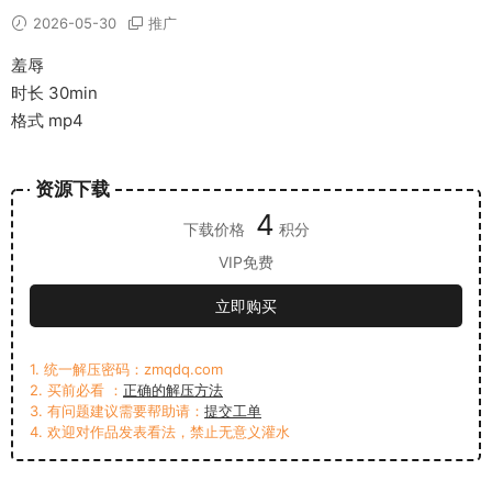
2026-05-30
推广
羞辱
时长 30min
格式 mp4
资源下载
4
下载价格
积分
VIP免费
立即购买
1. 统一解压密码：zmqdq.com
2. 买前必看 ：
正确的解压方法
3. 有问题建议需要帮助请：
提交工单
4. 欢迎对作品发表看法，禁止无意义灌水