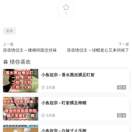
5
羞辱
上一篇
下一篇
蓓蓓情侣主 – 楼梯间面交丝袜
蓓蓓情侣主 – 绿帽老公又来伺候了
猜你喜欢
小鱼祖宗 – 香水黑丝裸足盯射
2天前
4
小鱼祖宗 – 盯射裸足榨精
2天前
4
小鱼祖宗 – 白袜寸止压榨