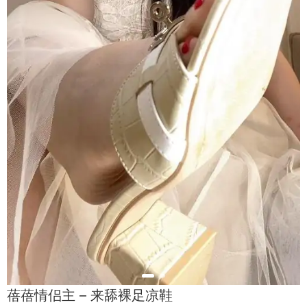
蓓蓓情侣主 – 来舔裸足凉鞋