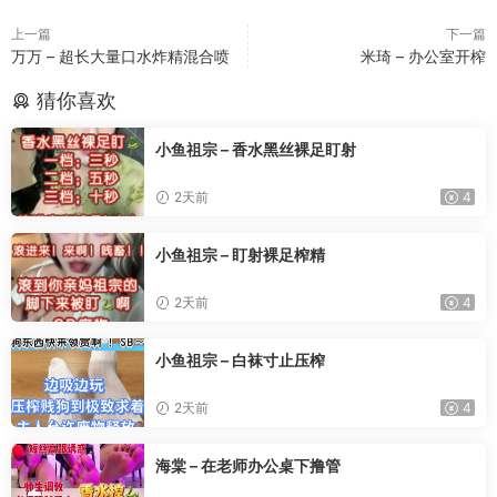
上一篇
下一篇
万万 – 超长大量口水炸精混合喷
米琦 – 办公室开榨
猜你喜欢
小鱼祖宗 – 香水黑丝裸足盯射
2天前
4
小鱼祖宗 – 盯射裸足榨精
2天前
4
小鱼祖宗 – 白袜寸止压榨
2天前
4
海棠 – 在老师办公桌下撸管