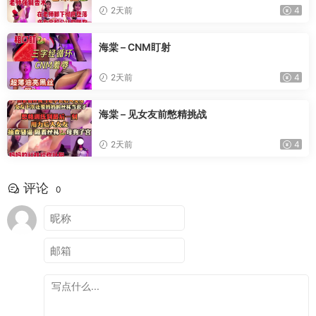
2天前
4
海棠 – CNM盯射
2天前
4
海棠 – 见女友前憋精挑战
2天前
4
评论
0