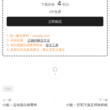
4
下载价格
积分
VIP免费
立即购买
1. 统一解压密码：zmqdq.com
2. 买前必看 ：
正确的解压方法
3. 有问题建议需要帮助请：
提交工单
4. 欢迎对作品发表看法，禁止无意义灌水
6
寸止
上一篇
下一篇
小懿 – 运动装白袜臀榨
小懿 – 空军汗臭足球袜榨精