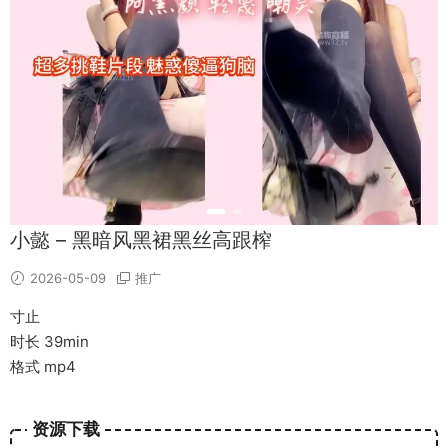
小懿 – 黑暗风黑裙黑丝高跟榨
2026-05-09
推广
寸止
时长 39min
格式 mp4
资源下载