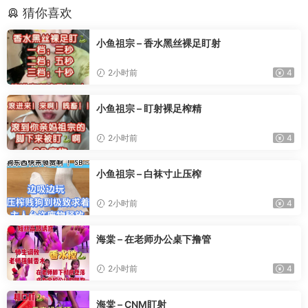
猜你喜欢
小鱼祖宗 – 香水黑丝裸足盯射
2小时前
4
小鱼祖宗 – 盯射裸足榨精
2小时前
4
小鱼祖宗 – 白袜寸止压榨
2小时前
4
海棠 – 在老师办公桌下撸管
2小时前
4
海棠 – CNM盯射