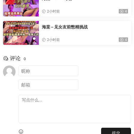
2小时前
4
海棠 – 见女友前憋精挑战
2小时前
4
评论
0
提交