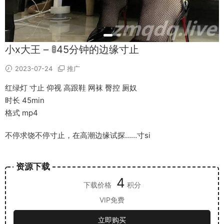
小x大王 – 🚦45分钟的边缘寸止
2023-07-24
推广
红绿灯 寸止 仰视 高跟鞋 网袜 臀控 厕奴
时长 45min
格式 mp4
不停求饶不停寸止，在高潮边缘试探……寸si
资源下载
4
下载价格
积分
VIP免费
立即购买