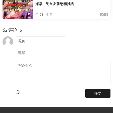
海棠 – 见女友前憋精挑战
23小时前
4
评论
0
提交