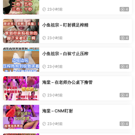
23小时前
4
小鱼祖宗 – 盯射裸足榨精
23小时前
4
小鱼祖宗 – 白袜寸止压榨
23小时前
4
海棠 – 在老师办公桌下撸管
23小时前
4
海棠 – CNM盯射
23小时前
4