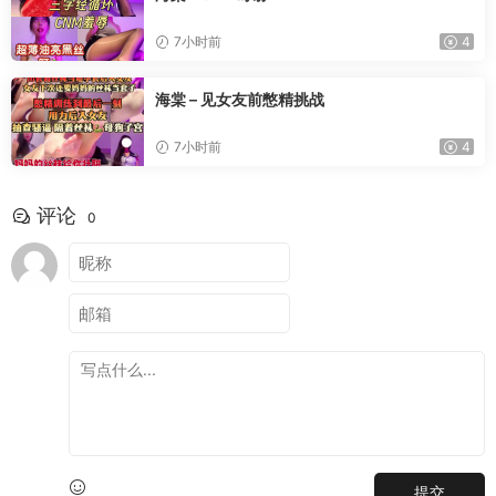
7小时前
4
海棠 – 见女友前憋精挑战
7小时前
4
评论
0
提交