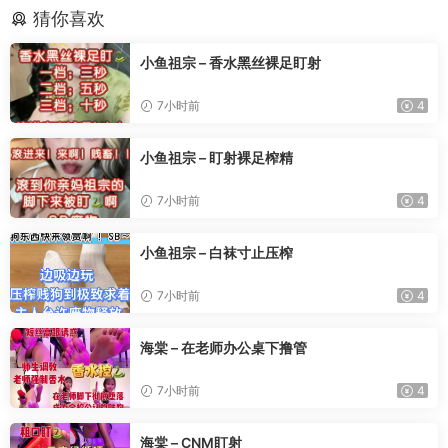
猜你喜欢
小鱼祖宗 – 香水黑丝裸足盯射
7小时前
4
小鱼祖宗 – 盯射裸足榨精
7小时前
4
小鱼祖宗 – 白袜寸止压榨
7小时前
4
海棠 – 在老师办公桌下撸管
7小时前
4
海棠 – CNM盯射