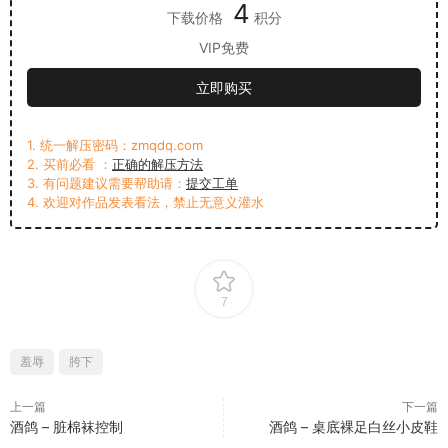
4
下载价格
积分
VIP免费
立即购买
1. 统一解压密码：zmqdq.com
2. 买前必看 ：
正确的解压方法
3. 有问题建议需要帮助请：
提交工单
4. 欢迎对作品发表看法，禁止无意义灌水
7
羞辱
胯下
上一篇
下一篇
酒鸽 – 脏棉袜控制
酒鸽 – 桌底裸足白丝小皮鞋