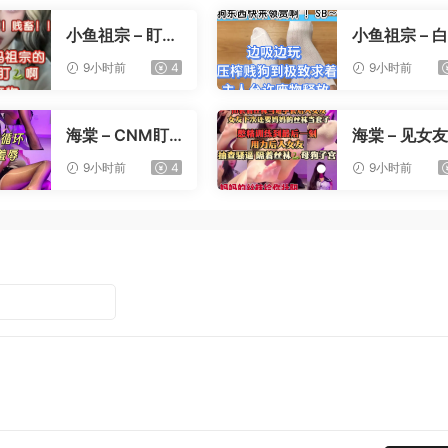
小鱼祖宗 – 盯射
小鱼祖宗 – 
裸足榨精
寸止压榨
9小时前
4
9小时前
海棠 – CNM盯
海棠 – 见女
射
憋精挑战
9小时前
4
9小时前