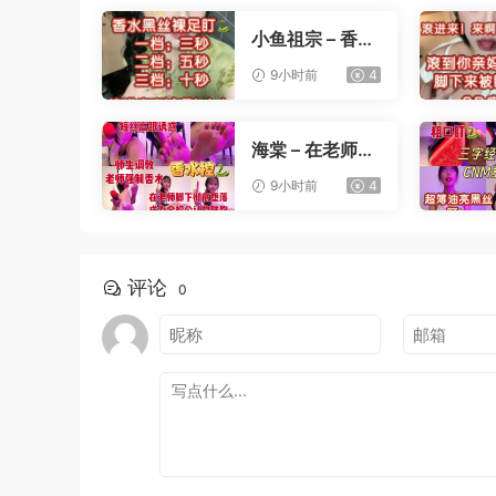
小鱼祖宗 – 香水
黑丝裸足盯射
9小时前
4
海棠 – 在老师办
公桌下撸管
9小时前
4
评论
0