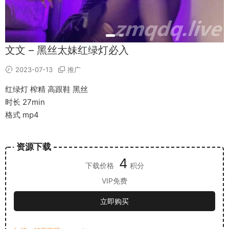
文文 – 黑丝太妹红绿灯必入
2023-07-13
推广
红绿灯 榨精 高跟鞋 黑丝
时长 27min
格式 mp4
资源下载
4
下载价格
积分
VIP免费
立即购买