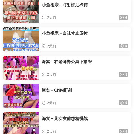
小鱼祖宗 – 盯射裸足榨精
2天前
4
小鱼祖宗 – 白袜寸止压榨
2天前
4
海棠 – 在老师办公桌下撸管
2天前
4
海棠 – CNM盯射
2天前
4
海棠 – 见女友前憋精挑战
2天前
4