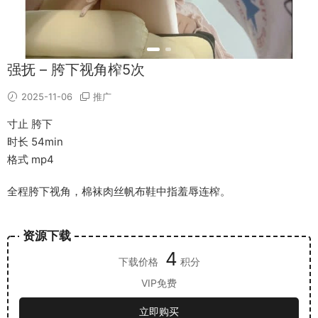
强抚 – 胯下视角榨5次
2025-11-06
推广
寸止 胯下
时长 54min
格式 mp4
全程胯下视角，棉袜肉丝帆布鞋中指羞辱连榨。
资源下载
4
下载价格
积分
VIP免费
立即购买