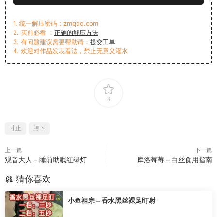
1. 统一解压密码：zmqdq.com
2. 买前必看 ：
正确的解压方法
3. 有问题建议需要帮助请：
提交工单
4. 欢迎对作品发表看法，禁止无意义灌水
8
寸止
胯下
上一篇
下一篇
观音大人 – 睡前助眠红绿灯
库洛莓莓 – 白丝食用指南
猜你喜欢
小鱼祖宗 – 香水黑丝裸足盯射