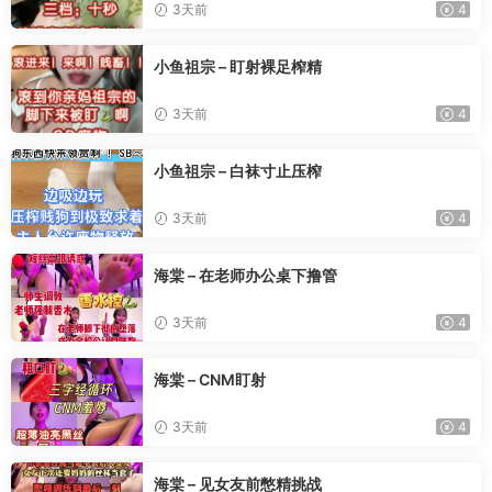
3天前
4
小鱼祖宗 – 盯射裸足榨精
3天前
4
小鱼祖宗 – 白袜寸止压榨
3天前
4
海棠 – 在老师办公桌下撸管
3天前
4
海棠 – CNM盯射
3天前
4
海棠 – 见女友前憋精挑战