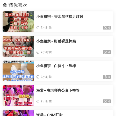
猜你喜欢
小鱼祖宗 – 香水黑丝裸足盯射
7小时前
4
小鱼祖宗 – 盯射裸足榨精
7小时前
4
小鱼祖宗 – 白袜寸止压榨
7小时前
4
海棠 – 在老师办公桌下撸管
7小时前
4
海棠 – CNM盯射