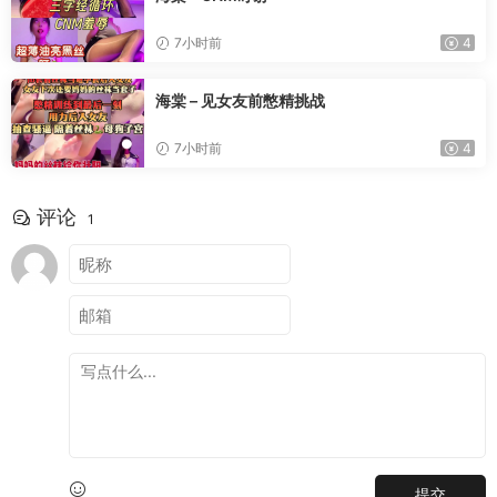
7小时前
4
海棠 – 见女友前憋精挑战
7小时前
4
评论
1
提交