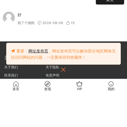
好
我了个骚刚
2024-08-06
15
重要：
网址发布页
，网址发布页可以解决部分地区网络无
关于我们
法访问网站的问题，一定要保存到收藏夹！
使用条款
关于我们
关于隐私
联系我们
免责声明
使用条款
首页
发现
VIP
我的
访问我们的网站，您确认您已经年满十八（18）岁和/或超过您所居住辖区的成
年年龄。
站内大部分资源收集于网络，若侵犯了您的合法权益，请联系我们。