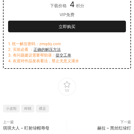
4
下载价格
积分
VIP免费
立即购买
1. 统一解压密码：zmqdq.com
2. 买前必看 ：
正确的解压方法
3. 有问题建议需要帮助请：
提交工单
4. 欢迎对作品发表看法，禁止无意义灌水
59
小皮鞋
榨精
裸足
上一篇
下一篇
琪琪大人 – 盯射绿帽辱母
赫拉 – 黑丝红绿灯