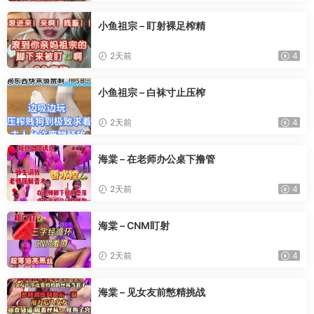
小鱼祖宗 – 盯射裸足榨精
2天前
4
小鱼祖宗 – 白袜寸止压榨
2天前
4
海棠 – 在老师办公桌下撸管
2天前
4
海棠 – CNM盯射
2天前
4
海棠 – 见女友前憋精挑战