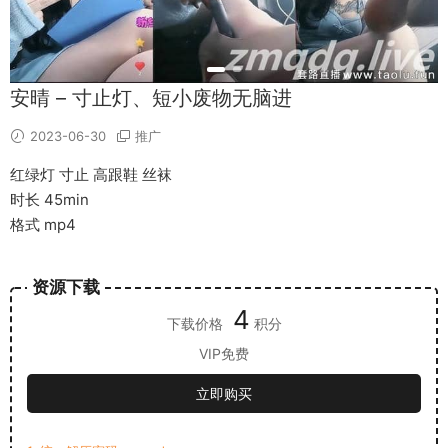
安晴 – 寸止灯、短小废物无脑进
2023-06-30
推广
红绿灯 寸止 高跟鞋 丝袜
时长 45min
格式 mp4
资源下载
4
下载价格
积分
VIP免费
立即购买