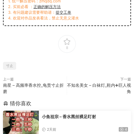
1. 统一解压密码：zmqdq.com
2. 买前必看 ：
正确的解压方法
3. 有问题建议需要帮助请：
提交工单
4. 欢迎对作品发表看法，禁止无意义灌水
8
寸止
上一篇
下一篇
南星 – 高频率香水控_龟责寸止折
不知名美女 – 白袜灯_鞋内➕巨人视
磨
角
猜你喜欢
小鱼祖宗 – 香水黑丝裸足盯射
2天前
4