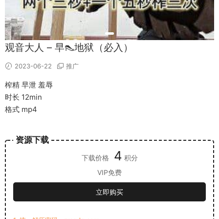
观音大人 – 早👠地狱（必入）
2023-06-22
推广
榨精 早泄 羞辱
时长 12min
格式 mp4
资源下载
4
下载价格
积分
VIP免费
立即购买