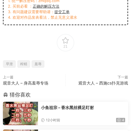
1. 统一解压密码：zmqdq.com
2. 买前必看 ：
正确的解压方法
3. 有问题建议需要帮助请：
提交工单
4. 欢迎对作品发表看法，禁止无意义灌水
21
早泄
榨精
羞辱
上一篇
下一篇
观音大人 – 身高羞辱专场
观音大人 – 西施cs扑克游戏
猜你喜欢
小鱼祖宗 – 香水黑丝裸足盯射
12小时前
4