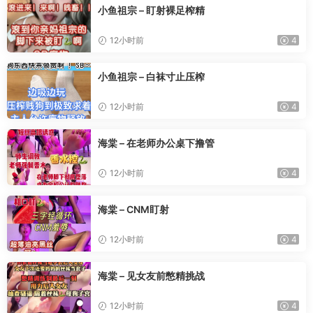
小鱼祖宗 – 盯射裸足榨精
12小时前
4
小鱼祖宗 – 白袜寸止压榨
12小时前
4
海棠 – 在老师办公桌下撸管
12小时前
4
海棠 – CNM盯射
12小时前
4
海棠 – 见女友前憋精挑战
12小时前
4