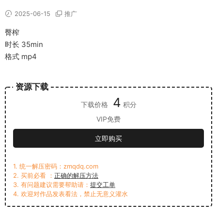
2025-06-15
推广
臀榨
时长 35min
格式 mp4
资源下载
4
下载价格
积分
VIP免费
立即购买
1. 统一解压密码：zmqdq.com
2. 买前必看 ：
正确的解压方法
3. 有问题建议需要帮助请：
提交工单
4. 欢迎对作品发表看法，禁止无意义灌水