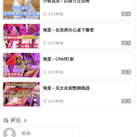
小鱼祖宗 – 白袜寸止压榨
23小时前
4
海棠 – 在老师办公桌下撸管
23小时前
4
海棠 – CNM盯射
23小时前
4
海棠 – 见女友前憋精挑战
23小时前
4
评论
0