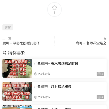
8
臀榨
上一篇
下一篇
鹿可 – 绿妻之熟睡的妻子
鹿可 – 老师课堂足交
猜你喜欢
小鱼祖宗 – 香水黑丝裸足盯射
23小时前
4
小鱼祖宗 – 盯射裸足榨精
23小时前
4