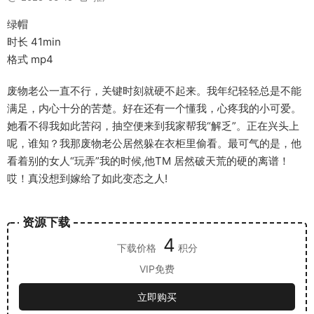
绿帽
时长 41min
格式 mp4
废物老公一直不行，关键时刻就硬不起来。我年纪轻轻总是不能
满足，内心十分的苦楚。好在还有一个懂我，心疼我的小可爱。
她看不得我如此苦闷，抽空便来到我家帮我“解乏”。正在兴头上
呢，谁知？我那废物老公居然躲在衣柜里偷看。最可气的是，他
看着别的女人“玩弄”我的时候,他TM 居然破天荒的硬的离谱！
哎！真没想到嫁给了如此变态之人!
资源下载
4
下载价格
积分
VIP免费
立即购买