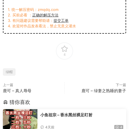
1. 统一解压密码：zmqdq.com
2. 买前必看 ：
正确的解压方法
3. 有问题建议需要帮助请：
提交工单
4. 欢迎对作品发表看法，禁止无意义灌水
4
绿帽
上一篇
下一篇
鹿可 – 真人辱母
鹿可 – 绿妻之熟睡的妻子
猜你喜欢
小鱼祖宗 – 香水黑丝裸足盯射
4天前
4