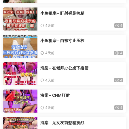
小鱼祖宗 – 盯射裸足榨精
4天前
4
小鱼祖宗 – 白袜寸止压榨
4天前
4
海棠 – 在老师办公桌下撸管
4天前
4
海棠 – CNM盯射
4天前
4
海棠 – 见女友前憋精挑战