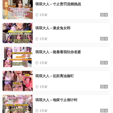
琪琪大人 – 寸止责罚流精挑战
2天前
4
琪琪大人 – 漆皮兔女郎
2天前
4
琪琪大人 – 跪着看我玩你老婆
2天前
4
琪琪大人 – 近距离油脸盯
2天前
4
琪琪大人 – 地狱寸止倒计时
2天前
4