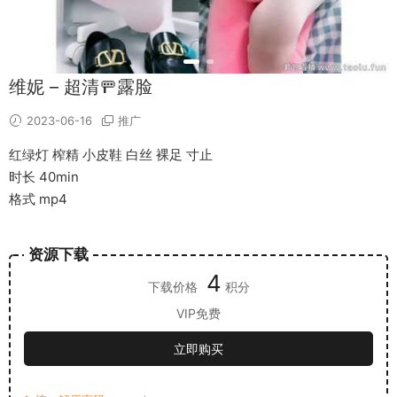
维妮 – 超清🚥露脸
2023-06-16
推广
红绿灯 榨精 小皮鞋 白丝 裸足 寸止
时长 40min
格式 mp4
资源下载
4
下载价格
积分
VIP免费
立即购买