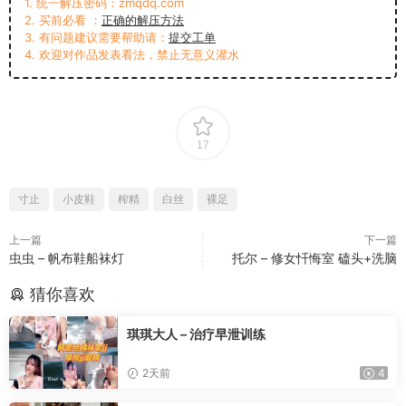
1. 统一解压密码：zmqdq.com
2. 买前必看 ：
正确的解压方法
3. 有问题建议需要帮助请：
提交工单
4. 欢迎对作品发表看法，禁止无意义灌水
17
寸止
小皮鞋
榨精
白丝
裸足
上一篇
下一篇
虫虫 – 帆布鞋船袜灯
托尔 – 修女忏悔室 磕头+洗脑
猜你喜欢
琪琪大人 – 治疗早泄训练
2天前
4