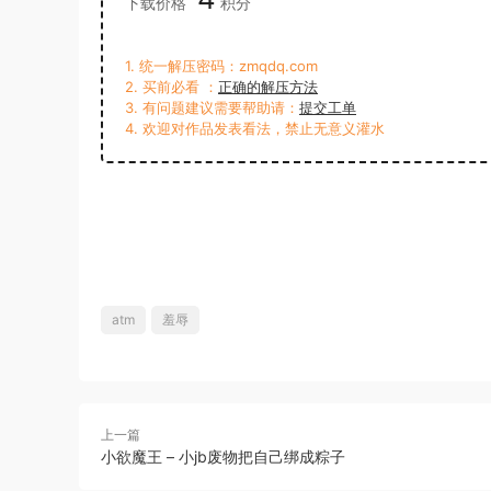
下载价格
积分
1. 统一解压密码：zmqdq.com
2. 买前必看 ：
正确的解压方法
3. 有问题建议需要帮助请：
提交工单
4. 欢迎对作品发表看法，禁止无意义灌水
atm
羞辱
上一篇
小欲魔王 – 小jb废物把自己绑成粽子