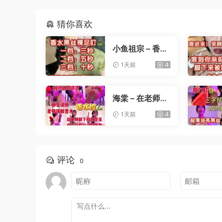
猜你喜欢
小鱼祖宗 – 香水
黑丝裸足盯射
1天前
4
海棠 – 在老师办
公桌下撸管
1天前
4
评论
0