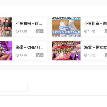
小鱼祖宗 – 盯射
小鱼祖宗 – 
裸足榨精
寸止压榨
1天前
4
1天前
海棠 – CNM盯
海棠 – 见女
射
憋精挑战
1天前
4
1天前