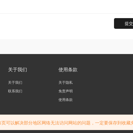
提交
关于我们
使用条款
关于我们
关于隐私
联系我们
免责声明
使用条款
访问我们的网站，您确认您已经年满十八（18）岁和/或超过您所居住辖区的成年年龄
站内大部分资源收集于网络，若侵犯了您的合法权益，请联系我们。
布页可以解决部分地区网络无法访问网站的问题，一定要保存到收藏