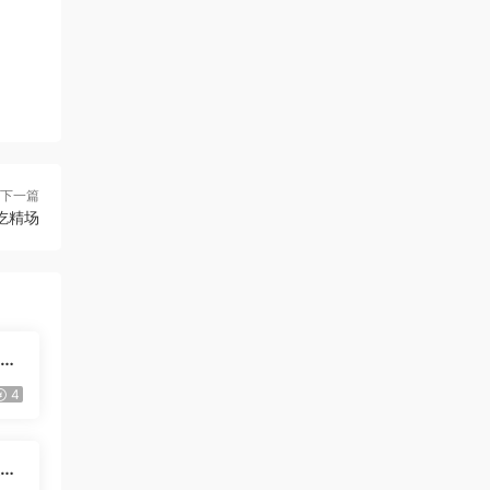
下一篇
丝吃精场
白袜
4
友前