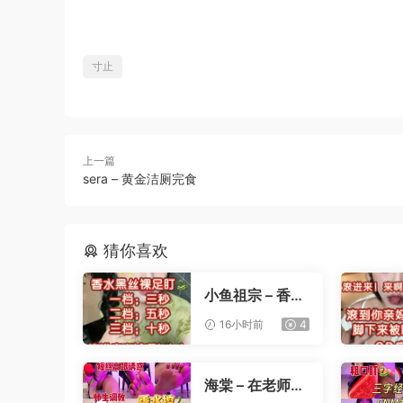
寸止
上一篇
sera – 黄金洁厕完食
猜你喜欢
小鱼祖宗 – 香水
黑丝裸足盯射
16小时前
4
海棠 – 在老师办