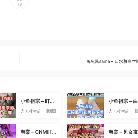
19
兔兔酱sama – 口水脏白
小鱼祖宗 – 盯射
小鱼祖宗 – 
裸足榨精
寸止压榨
16小时前
4
16小时前
海棠 – CNM盯
海棠 – 见女